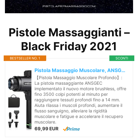
Pistole Massaggianti –
Black Friday 2021
BESTSELLER NO. 1
SCONTI
Pistola Massaggio Muscolare, ANSGEC 30 Velocità Pistola Massaggiante Professionale, Potente e Ergonomica, Massaggio Muscolare Profondo,3500RPM...
【Pistola Massaggio Muscolare Profondo】:
La pistola massaggiante ANSGEC
implementato il nuovo motore brushless, offre
fino 3500 colpi potenti al minuto per
raggiungere tessuti profondi fino a 14 mm.
Aiuta rilassa i muscoli profondi, aumentare il
flusso sanguigno, alleviare la rigidità
muscolare e fatigue e accelerare il recupero
muscolare.
69,99 EUR