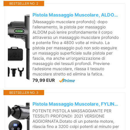
BESTSELLER NO. 2
Pistola Massaggio Muscolare, ALDOM Pistola Massaggiante Muscolo Profondo Tessuto 6 Testine Massaggianti, 30 Velocità Pistola Massaggiante...
[Massaggio muscolare profondo]: dopo
l'allenamento, la pistola per massaggio
ALDOM può lenire profondamente il corpo
attraverso un massaggio muscolare profondo
e potente fino a 4800 volte al minuto. La
pistola per massaggio può non solo eseguire
un massaggio superficiale sulla pistola per
fascia, ma anche un'organizzazione di
massaggio dei tessuti profondi. Previene
l'adesione muscolare, rilassa il tessuto
muscolare stretto ed elimina la fatica.
79,99 EUR
BESTSELLER NO. 3
Pistola Massaggio Muscolare, FYLINA 30 Velocità Massaggiatore Muscolar Professionale con Design Unico 100,5° per Tessuti Profondi, 3200 RPM/Super...
POTENTE PISTOLA MASSAGGIANTE PER
TESSUTI PROFONDI: 2021 VERSIONE
AGGIORNATA.Dotato di un potente motore,
rilascia fino a 3200 colpi potenti al minuto per