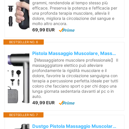
grammi, rendendola al tempo stesso più
efficace. Preserva la potenza e l’efficacia per
una profonda terapia muscolare, allevia il
dolore, migliora la circolazione del sangue e
molto altro ancora.
69,99 EUR
BESTSELLER NO. 6
Pistola Massaggio Muscolare, Massaggiatore Portatile Elettrico 22 Velocità, Professionale Massaggiatore a Percussione Dei Tessuti Profondi con 8...
【Massaggiatore muscolare professionale】 Il
massagggiatore elettico può alleviare
profondamente la rigidità muscolare e il
dolore, favorire la circolazione sanguigna con
terapia a percussione perfetta.Ideale per tutti
coloro che facciano sport o per chi dopo una
lunga giornata sedentaria davanti al pc o in
auto.
49,99 EUR
BESTSELLER NO. 7
Dustgo Pistola Massaggio Muscolare con 12 testine 7 velocità Massage gun super silenzioso a percussione dei tessuti profondi, Rilassamento corpo...