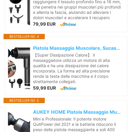
raggiungere il tessuto profondo fino a 16 mm,
che penetra nei gruppi muscolari più profondi
e allenta la fascia, aiutando ad alleviare i
dolori muscolari e accelerare il recupero
79,99 EUR
BESTSELLER NO. 4
Pistola Massaggio Muscolare, Sucastle Massaggiatore Professionale con 6 Velocità Regolabile, Massaggiatore Portatile Elettrico con 4 Testine per...
【Super Dissipazione Calore】 Il
massaggiatore utilizza un motore di alta
qualità e ha una dissipazione del calore
incorporata. La forma ad alta precisione
rende la testa della macchina e il corpo
strettamente collegati.
59,99 EUR
BESTSELLER NO. 5
AUKEY HOME Pistola Massaggio Muscolare Mini, Massaggiatore Elettrico Portatile Con Modalità Professionale Mista e 3 Velocità, Con Potente Motore e 4...
Mini e Professionale: Il potente motore
QuitPower del 2021 e la batteria riducono il
peso della pistola massaggiante a soli 400