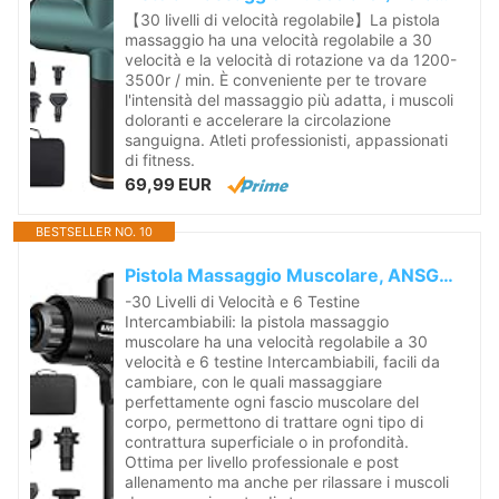
【30 livelli di velocità regolabile】La pistola
massaggio ha una velocità regolabile a 30
velocità e la velocità di rotazione va da 1200-
3500r / min. È conveniente per te trovare
l'intensità del massaggio più adatta, i muscoli
doloranti e accelerare la circolazione
sanguigna. Atleti professionisti, appassionati
di fitness.
69,99 EUR
BESTSELLER NO. 10
Pistola Massaggio Muscolare, ANSGEC 30 Velocità Pistola Massaggiante Professionale, Potente e Ergonomica, Massaggio Muscolare Profondo,3500RPM...
-30 Livelli di Velocità e 6 Testine
Intercambiabili: la pistola massaggio
muscolare ha una velocità regolabile a 30
velocità e 6 testine Intercambiabili, facili da
cambiare, con le quali massaggiare
perfettamente ogni fascio muscolare del
corpo, permettono di trattare ogni tipo di
contrattura superficiale o in profondità.
Ottima per livello professionale e post
allenamento ma anche per rilassare i muscoli