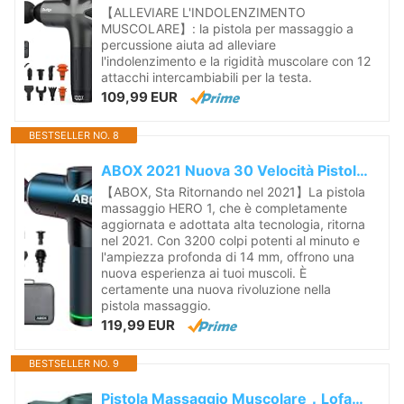
【ALLEVIARE L'INDOLENZIMENTO
MUSCOLARE】: la pistola per massaggio a
percussione aiuta ad alleviare
l'indolenzimento e la rigidità muscolare con 12
attacchi intercambiabili per la testa.
109,99 EUR
BESTSELLER NO. 8
ABOX 2021 Nuova 30 Velocità Pistola Massaggio Muscolare con Funzione di Temporizzazione, 3200 RPM Massaggiatore a Percussione Dei Tessuti Profondi/6...
【ABOX, Sta Ritornando nel 2021】La pistola
massaggio HERO 1, che è completamente
aggiornata e adottata alta tecnologia, ritorna
nel 2021. Con 3200 colpi potenti al minuto e
l'ampiezza profonda di 14 mm, offrono una
nuova esperienza ai tuoi muscoli. È
certamente una nuova rivoluzione nella
pistola massaggio.
119,99 EUR
BESTSELLER NO. 9
Pistola Massaggio Muscolare，Lofamy Massaggiatore Elettrico con 30 Velocità Regolabili e 6 Testine Massaggianti, Massage Gun con Touch Screen LCD e...