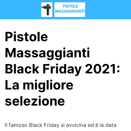
S
a
l
t
a
Pistole
r
a
Massaggianti
l
c
Black Friday 2021:
o
n
La migliore
t
e
n
selezione
i
d
o
Il famoso Black Friday si avvicina ed è la data